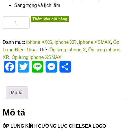
Sang trọng và lịch lãm
Thêm vào giỏ hàng
Danh mục:
Iphone X/XS
,
Iphone XR
,
Iphone XSMAX
,
Ốp
Lưng Điện Thoại
Thẻ:
Ốp lưng iphone X
,
Ốp lưng iphone
XR
,
Ốp lưng iphone XSMAX
Facebook
Twitter
Line
Messenger
Share
Mô tả
Mô tả
ỐP LƯNG KÍNH CƯỜNG LỰC CHELSEA LOGO