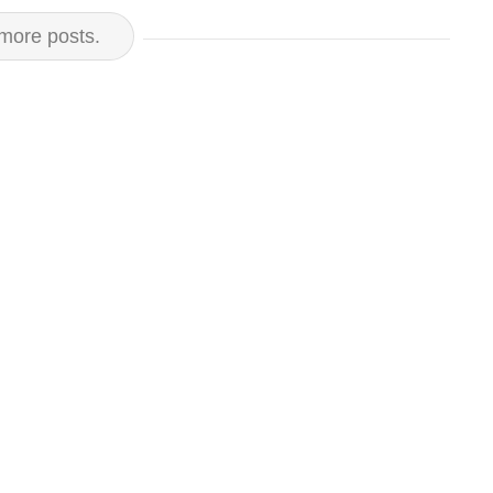
more posts.