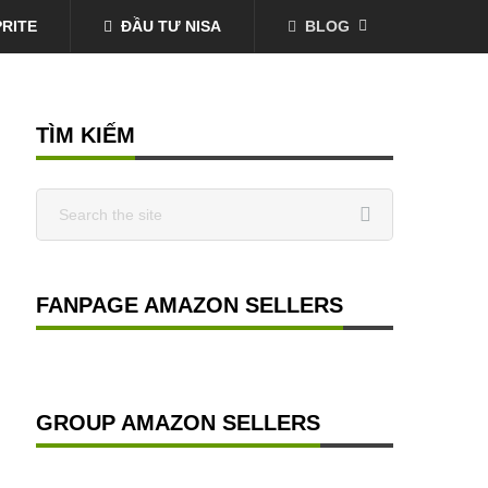
RITE
ĐẦU TƯ NISA
BLOG
TÌM KIẾM
FANPAGE AMAZON SELLERS
GROUP AMAZON SELLERS